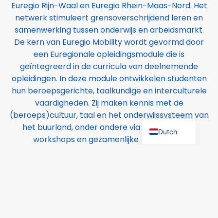
Euregio Rijn-Waal en Euregio Rhein-Maas-Nord. Het
netwerk stimuleert grensoverschrijdend leren en
samenwerking tussen onderwijs en arbeidsmarkt.
De kern van Euregio Mobility wordt gevormd door
een Euregionale opleidingsmodule die is
geïntegreerd in de curricula van deelnemende
opleidingen. In deze module ontwikkelen studenten
hun beroepsgerichte, taalkundige en interculturele
vaardigheden. Zij maken kennis met de
(beroeps)cultuur, taal en het onderwijssysteem van
German
het buurland, onder andere via uitwisselingen,
Dutch
workshops en gezamenlijke activiteiten.
In Nederland is de module opgenomen in het
keuzedeel Euregionale uitwisseling en samenwerking.
In Duitsland sluit zij aan bij de Binationale aanvullende
kwalificatie in het beroepsonderwijs en de opleiding
NRW–Nederland (BZBB). Het Nederlandse keuzedeel